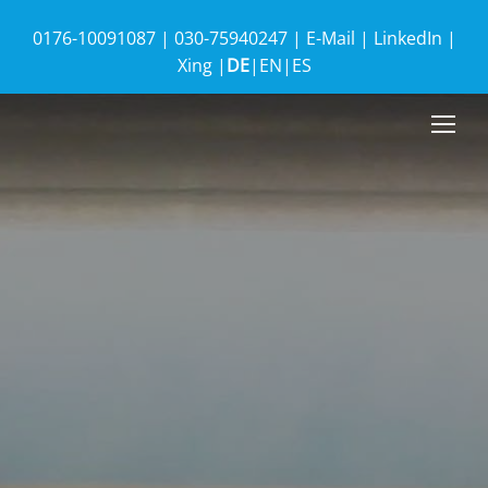
0176-10091087
|
030-75940247
|
E-Mail
|
LinkedIn
|
Xing
|
DE
|
EN
|
ES