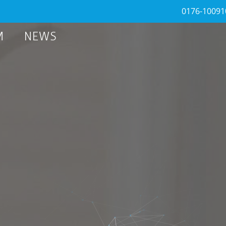
0176-10091
M
NEWS