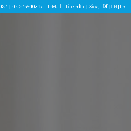
087
|
030-75940247
|
E-Mail
|
LinkedIn
|
Xing
|
DE
|
EN
|
ES